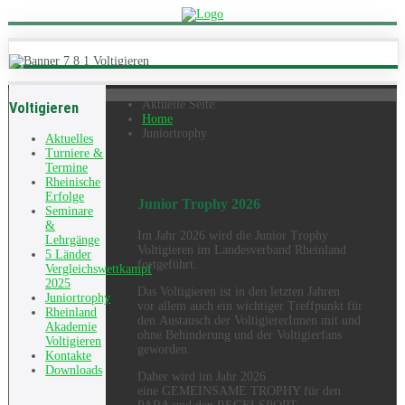
Aktuelle Seite:
Voltigieren
Home
Juniortrophy
Aktuelles
Turniere &
Termine
Rheinische
Erfolge
Junior Trophy 2026
Seminare
&
Im Jahr 2026 wird die Junior Trophy
Lehrgänge
Voltigieren im Landesverband Rheinland
5 Länder
fortgeführt.
Vergleichswettkampf
2025
Das Voltigieren ist in den letzten Jahren
Juniortrophy
vor allem auch ein wichtiger Treffpunkt für
Rheinland
den Austausch der VoltigiererInnen mit und
Akademie
ohne Behinderung und der Voltigierfans
Voltigieren
geworden.
Kontakte
Downloads
Daher wird im Jahr 2026
eine GEMEINSAME TROPHY für den