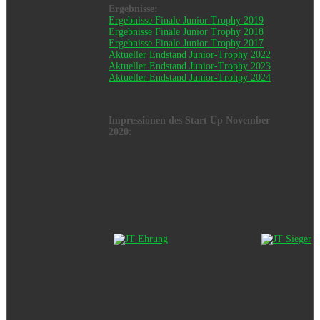
Ergebnisse:
Ergebnisse Finale Junior Trophy 2019
Ergebnisse Finale Junior Trophy 2018
Ergebnisse Finale Junior Trophy 2017
Aktueller Endstand Junior-Trophy 2022
Aktueller Endstand Junior-Trophy 2023
Aktueller Endstand Junior-Trohpy 2024
Impressionen des Start Up November
2020: