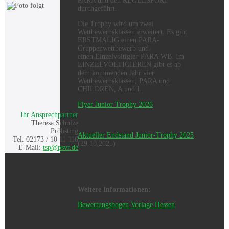
PARA und den REGELSPORT
durchgeführt.
Die Trophy wird um zwei
Wettbewerbsklassen erweitert. Es gibt
ERSTMALIG einen PARA-
Gruppenwettbewerb und
einen Einzelvoltigier-PARA WB. Im
EINZELVOLTIGIEREN gibt es ab
dem kommenden Jahr vier
Wettbewerbsklassen; PARA und
CHILDREN, A und L.
Flyer Junior Trophy 2026
Ihr Ansprechpartner
Theresa Schulze
Pröbsting
Aktueller Endstand Junior-Trophy 2025
Tel. 02173 / 10 11 116
(29.10.2025)
E-Mail:
tsp@psvr.de
Weitere Informationen:
Bewertungsbogen Vorlage Hessen