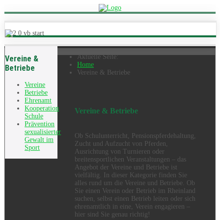
Aktuelle Seite:
Vereine &
Home
Betriebe
Vereine & Betriebe
Vereine
Betriebe
Ehrenamt
Kooperation
Vereine & Betriebe
Schule
Prävention
sexualisierter
Ob Schulunterricht, Pensionspferdehaltung,
Gewalt im
Zucht und Aufzucht von Pferden,
Sport
Ausrichtung von Turnieren oder
breitensportlichen Veranstaltungen – das
Angebot der Vereine und Betriebe ist
vielfältig. In dieser Kategorie finden Sie
alles rund um die Vereine und Betriebe. Ob
Sie einen Verein oder Betrieb im Rheinland
suchen, selbst einen Betrieb leiten oder sich
ehrenamtlich in eine, Verein engagieren –
hier sind Sie genau richtig!