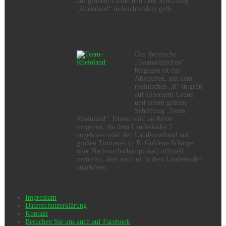
auf grünem Grund und dem Schriftzug
„Rheinland“ in leuchtendem gelb.
Das rheinische
„Teamabzeichen“
hingegen ist das
Abzeichen, mit dem
rheinischen „R“ in grün
auf silbernem Grund
und einem grünen
Schriftzug „Team
Rheinland“. Dieses wird an Reiter
vergeben, die dem Landeskader 2
angehören oder den Landesverband auf
großen Turnieren (z.B. Goldene Schärpe
oder Nachwuchschampionat) offiziell
vertreten, aber noch nicht dem Landeskader
angehören.
Impressum
Datenschutzerklärung
Kontakt
Besuchen Sie uns auch auf Facebook