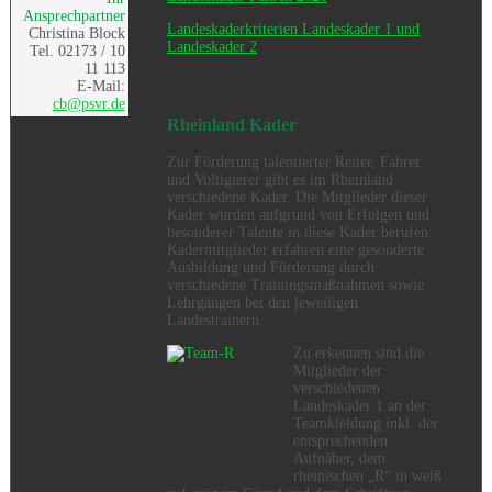
Ansprechpartner
Landeskaderkriterien Landeskader 1 und
Christina Block
Landeskader 2
Tel. 02173 / 10
11 113
E-Mail:
cb@psvr.de
Rheinland Kader
Zur Förderung talentierter Reiter, Fahrer
und Voltigierer gibt es im Rheinland
verschiedene Kader. Die Mitglieder dieser
Kader wurden aufgrund von Erfolgen und
besonderer Talente in diese Kader berufen.
Kadermitglieder erfahren eine gesonderte
Ausbildung und Förderung durch
verschiedene Trainingsmaßnahmen sowie
Lehrgängen bei den jeweiligen
Landestrainern.
Zu erkennen sind die
Mitglieder der
verschiedenen
Landeskader 1 an der
Teamkleidung inkl. der
entsprechenden
Aufnäher, dem
rheinischen „R“ in weiß