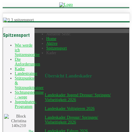
Aktuelle Seite:
Spitzensport
Home
Aktive
Wie werde
Spitzensport
ich
Kader
Spitzensportler
Die
Anforderungen
Kader
Landestrainer
Übersicht Landeskader
Stützpunkte
&
Stützpunkttrainer
Sichtungstermine
Landeskader Jugend Dressur/ Springen/
/ -wege
Vielseitigkeit 2026
Jugendpaten-
Programm
Landeskader Voltigieren 2026
Landeskader Dressur/ Springen/
Vielseitigkeit 2026
Landeskader Fahren 2026
Ihr