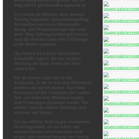
abwechslungsreiches Programm, das für
Jung und Alt gleichermaßen spannend ist.
Es erwarten die Besucher unter anderem
Working Equitation, Gelassenheitsprüfung,
Allroundparcours sowie Mannschafts-
Spring- und Dressurprüfungen und vieles
mehr. Beim Führzügelwettbewerb können
auch die kleinsten Gäste erste Erfahrungen
in der Reiterei sammeln.
Das Festival wird durch verschiedene
Schaubilder ergänzt, die eine perfekte
Mischung aus Sport, Action und Show
versprechen.
Für die kleinen Gäste gibt es eine
Kinderecke, in der sie sich nach Herzenslust
austoben und spielen können. Auch beim
Ponyreiten auf den Schulponys der Landes-
Reit- und Fahrschule Rheinland können
erste Erfahrungen gesammelt werden. Wer
möchte, kann die sanften Vierbeiner auch
streicheln und putzen.
Für das leibliche Wohl sorgen verschiedene
Bewirtungsstände, die mit kalten und
warmen Speisen sowie Getränken dafür
sorgen, dass niemand hungrig oder durstig