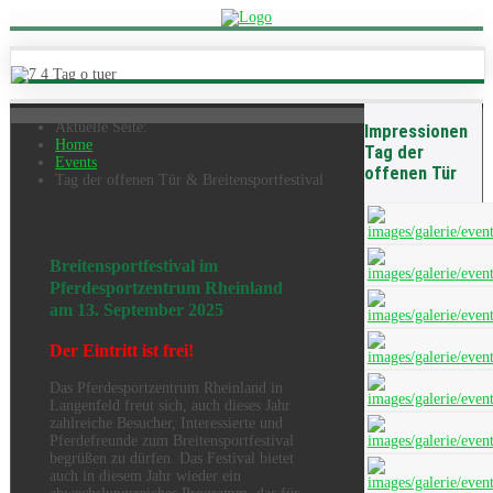
Aktuelle Seite:
Impressionen
Home
Tag der
Events
offenen Tür
Tag der offenen Tür & Breitensportfestival
Breitensportfestival im
Pferdesportzentrum Rheinland
am 13. September 2025
Der Eintritt ist frei!
Das Pferdesportzentrum Rheinland in
Langenfeld freut sich, auch dieses Jahr
zahlreiche Besucher, Interessierte und
Pferdefreunde zum Breitensportfestival
begrüßen zu dürfen. Das Festival bietet
auch in diesem Jahr wieder ein