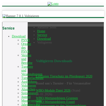
Aktuelle Seite:
Service
Home
Service
Download
Download
PSVR
Voltigieren
Organe
des
PSVR
Vereine
und
Voltigieren Downloads
Betriebe
Turniere
und
Veranstaltungen
Leitlinien Tierschutz im Pferdesport 2020
Turnierfachleute
Ausbildung
Rund um's Turnier - Für Veranstalter
Voltigieren
Abzeichen
WBO-Module Datei 2026
(Stand
Spitzensport
26.01.2026)
Jugend
WBO-Wertungsbögen Gruppen
Musterverträge
WBO-Wertungsbögen Einzel
Jahresberichte
Erläuterungen zu den Wertungsbögen