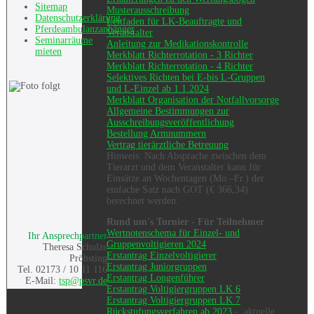
Sitemap
Musterausschreibung
Datenschutzerklärung
Leitfaden für LK-Beauftragte und
Pferdeambulanzanhänger
Veranstalter
Seminarräume
Anleitung zur Medikationskontrolle
mieten
Merkblatt Richterrotation - 3 Richter
Merkblatt Richterrotation - 4 Richter
Selektives Richten bei E-bis L-Gruppen
und L-Einzel ab 1.1.2024
Merkblatt Organisation der Notfallvorsorge
Allgemeine Bestimmungen zur
Ausschreibungsveröffentlichung
Bestellung Armnummern
Vertrag tierärztliche Betreuung
Hinweis: Nach Absprache zwischen dem
Tierarzt und dem Veranstalter kann für
Einsätze an Wochentagen (Mo.–Fr.) der
einfache Satz nach GOT (€ 366,34)
berechnet werden.
Rund um's Turnier - Für Teilnehmer
Wertnotenschema für Einzel- und
Ihr Ansprechpartner
Gruppenvoltigieren 2024
Theresa Schulze
Erstantrag Einzelvoltigierer
Pröbsting
Erstantrag Juniorgruppen
Tel. 02173 / 10 11 116
Erstantrag Longenführer
E-Mail:
tsp@psvr.de
Erstantrag Voltigiergruppen LK 6
Erstantrag Voltigiergruppen LK 7
Rückstufungsverfahren ab 2023
- aktuelle