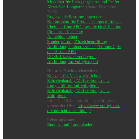
Merkblatt für Lehrgangsleiter und Prüfer
Abzeichen Longieren
(Stand Dezember
2025)
Ergänzende Bestimmungen der
Kommission für Pferdeleistungsprüfungen
Rheinland zur APO über die Qualifikation
für Turnierfachleute
Anmeldung einer
Sonderprüfung/Abzeichenprüfung
Ausbildung Trainerassistent, Trainer C, B
und A nach APO
DOSB Lizenzen verlängern
Ausbildung im Voltigiersport
Richter/ Nachwuchsrichter
Konzept für Nachwuchsrichter
Kriterienkatalog Vorbereitungsplatz
Longenführer und Voltigierer
Kriterienkatalog Vorbereitungsplatz
Voltigieren
Infos zur Richterausbildung Voltigieren
seitens der DRV:
https://www.voltigieren-
drv.de/richterausbildung/
Leistungssport
Bundes- und Landeskader