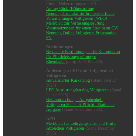
Rück-/ Höherstufungen 2023
Antrag Rück-/Höherstufung
Nennungsformular für breitensportliche
Veranstaltungen Voltigieren (WBO)
Merkblatt zur Verfassungsprüfung
Voraussetzungen für einen Start beim CVI
Nennung Online Voltigieren Präsentation
FN
Bestimmungen
Besondere Bestimmungen der Kommission
für Pferdeleistungsprüfungen
Rheinland
(gültig ab 01.03.2026)
Änderungen LPO und Aufgabenheft
Voltigieren
Aktualisierter Kürkatalog
(Stand Februar
2023)
LPO Ausrüstungskatalog Voltigieren
(Stand
Januar 2025)
Bekanntmachung - Aufgabenheft
Voltigieren 2024 - S-Pflicht - Nationale
Aufgabe
(Stand November 2025)
APO
Merkblatt für Lehrgangsleiter und Prüfer
Abzeichen Voltigieren
(Stand Dezember
2025)