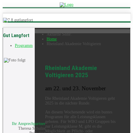
Aktuelle Seite:
Gut Langfort
Home
Rheinland Akademie Voltigieren
Programm
Rheinland Akademie
Voltigieren 2025
am 22. und 23. November
Die Rheinland Akademie Voltigieren geht
2025 in die nächste Runde.
An diesem Wochenende wird ein buntes
Programm für alle Leistungsklassen
geboten. Für WBO und LPO Gruppen bis
Ihr Ansprechpartner
zur Leistungsklasse M, gibt es die
Theresa Schulze
Möglichkeit an Pflicht- oder