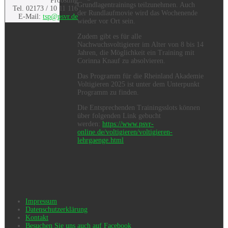
Pröbsting
Grundlagentrainings teilzunehmen. Auch
Tel. 02173 / 10 11 116
der Rundlaufmovie wird das Wochenende
E-Mail:
tsp@psvr.de
wieder vor Ort sein.
Zudem gibt es für alle
Nachwuchsvoltigierer im Alter von 8 bis 14
Jahren, die Möglichkeit ein Training mit
Corinna Knauf zu absolvieren.
Das Programm für die Rheinland Akademie
Voltigieren 2025 ist unter dem Unterpunkt
Programm zu finden.
Die Entsprechenden Trainingsslots können
über folgenden Link gebucht
werden:
https://www.psvr-
online.de/voltigieren/voltigieren-
lehrgaenge.html
Impressum
Datenschutzerklärung
Kontakt
Besuchen Sie uns auch auf Facebook