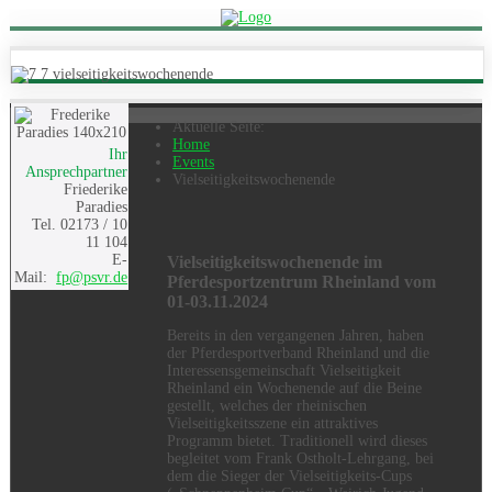
Aktuelle Seite:
Home
Ihr
Events
Ansprechpartner
Vielseitigkeitswochenende
Friederike
Paradies
Tel. 02173 / 10
11 104
E-
Vielseitigkeitswochenende im
Mail:
fp@psvr.de
Pferdesportzentrum Rheinland vom
01-03.11.2024
Bereits in den vergangenen Jahren, haben
der Pferdesportverband Rheinland und die
Interessensgemeinschaft Vielseitigkeit
Rheinland ein Wochenende auf die Beine
gestellt, welches der rheinischen
Vielseitigkeitsszene ein attraktives
Programm bietet. Traditionell wird dieses
begleitet vom Frank Ostholt-Lehrgang, bei
dem die Sieger der Vielseitigkeits-Cups