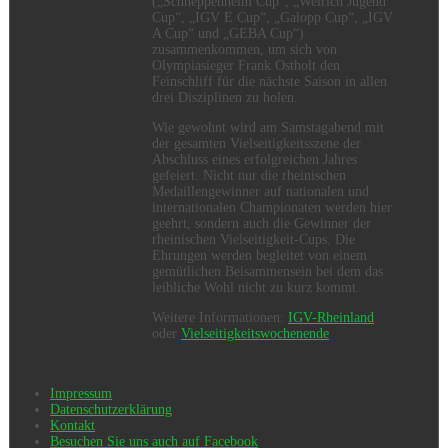
(„Schneppenheim Cup“, „Weirich Jugend
Cup“, „IGV E Cup“, „Galopp Cup“, „IGV
A Cup“ und „GEBA Cup“)
zusammenkommen, um sich von
Olympiasieger Frank Ostholt den
Feinschliff für die nächste Saison in allen
drei Disziplinen zu holen.
Wie gewohnt wird am Samstagabend mit
der gesamten Vielseitigkeitsszene der
Abschluss eines erfolgreichen Jahres
gefeiert. Nicht nur die rheinischen
Medaillengewinner auf nationalen und
internationalen Championaten werden hier
geehrt, sondern auch die Gewinner der
rheinischen Vielseitigkeit-Cups. Die
Ehrungen werden begleitet von einem
gemütlichen Beisammensein bei dem das
leibliche Wohl nicht zu kurz kommt.
Weitere Informationen:
IGV-Rheinland
oder
Vielseitigkeitswochenende
Impressum
Datenschutzerklärung
Kontakt
Besuchen Sie uns auch auf Facebook