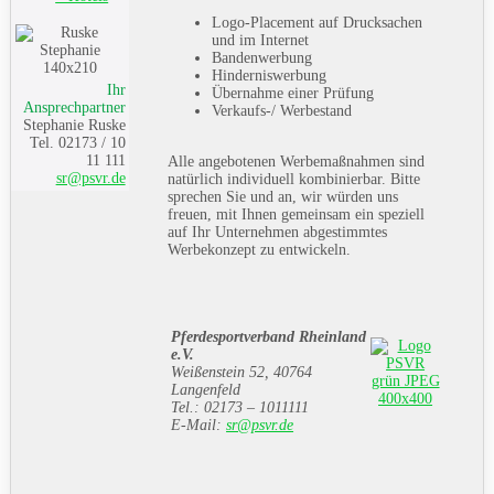
Logo-Placement auf Drucksachen
und im Internet
Bandenwerbung
Hinderniswerbung
Ihr
Übernahme einer Prüfung
Ansprechpartner
Verkaufs-/ Werbestand
Stephanie Ruske
Tel. 02173 / 10
11 111
Alle angebotenen Werbemaßnahmen sind
sr@psvr.de
natürlich individuell kombinierbar. Bitte
sprechen Sie und an, wir würden uns
freuen, mit Ihnen gemeinsam ein speziell
auf Ihr Unternehmen abgestimmtes
Werbekonzept zu entwickeln.
Pferdesportverband Rheinland
e.V.
Weißenstein 52, 40764
Langenfeld
Tel.: 02173 – 1011111
E-Mail:
sr@psvr.de