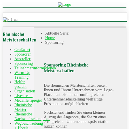
Aktuelle Seite:
Rheinische
Home
Meisterschaften
Sponsoring
Grußwort
Sponsoren
Aussteller
Sponsoring
Sponsoring Rheinische
Teilnehmerinformationen
Meisterschaften
Warm Up
Training
Helfer
Die rheinischen Meisterschaften bieten
gesucht
Ihnen und Ihrem Unternehmen vom Logo-
Organisation
Placement bis hin zur umfangreichen
Livestream
Unternehmensdarstellung vielfältige
Medaillenspiegel
Präsentationsmöglichkeiten.
Rheinische
Meister
Nachstehend finden Sie einen kleinen
Rheinische
Auszug der Angebote, die Sie zu einer
Nachwuchschampions
erfolgreichen Unternehmenspräsentation
Wegbeschreibung
nutzen können.
+ Hotels