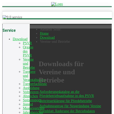
Aktuelle Seite:
Service
Home
Download
Download
Vereine und Betriebe
PSVR
Organe
des
PSVR
Vereine
Downloads für
und
Betriebe
Vereine und
Turniere
und
Betriebe
Veranstaltungen
Turnierfachleute
Ausbildung
Anforderungskatalog an die
Voltigieren
Pferdebetriebsaufnahme in den PSVR
Abzeichen
Spitzensport
Beitrittserklärung für Pferdebetriebe
Jugend
Aufnahmeantrag für Neugründung Vereine
Musterverträge
Formblatt Änderung der Betriebsdaten
Jahresberichte