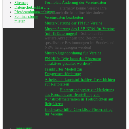
Formblatt Änderung der Vereinsdaten
Sitemap
Datenschutzerklärung
alternativ könne Vereine ihre
Pferdeambulanzanhänger
Daten auch direkt online hier ändern:
Seminarräume
Vereinsdaten bearbeiten
mieten
Muster-Satzung der FN für Vereine
Muster-Satzung des LSB NRW für Vereine
(mit Erläuterungen)
- Sollte nur für
weitere Anregungen und Beachtung
spezifischer Bestimmungen im Bundesland
NRW herangezogen werden!
Muster-Jugendordnung für Vereine
FN-Hilfe "Wie kann das Ehrenamt
attraktiver gestaltet werden?"
Frankfurter Modell zur
Engagementförderung
Arbeitsblatt kunststoffhaltige Tretschichten
auf Reitplätzen
Hintergrundpapier zur Herleitung
des Konzepts zur Beurteilung von
Kunststoffmaterialien in Tretschichten auf
Reitplätzen
Hochwasserhilfe: Checkliste Förderantrag
für Vereine
Impressum