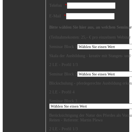
Telefon
E-Mail
Bitte wählen Sie hier aus, an welchen Semina
(Teilnahmekosten: 25,- € pro einzelnem Webinar 
Seminar Block 1
Skala der Ausbildung - kreativ mit Stangen- und 
2 LE - Profil 1/3
Seminar Block 2
Blickschulung - pferdegerechte Ausbildung erken
2 LE - Profil 4
Seminar Block 3
Berücksichtigung der Natur des Pferdes als Vora
Reiten - Referent: Martin Plewa
2 LE - Profil 1/3