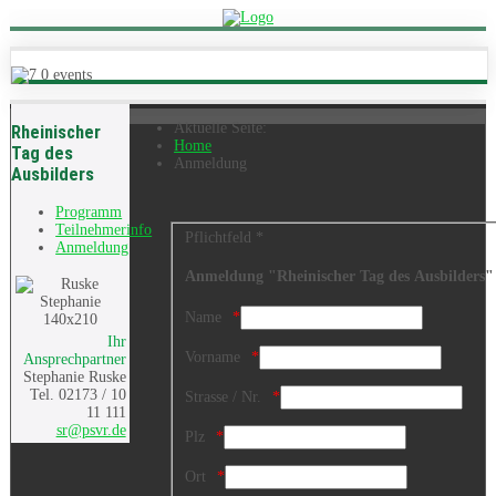
Aktuelle Seite:
Rheinischer
Home
Tag des
Anmeldung
Ausbilders
Programm
Teilnehmerinfo
Pflichtfeld *
Anmeldung
Anmeldung "Rheinischer Tag des Ausbilders
Name
Ihr
Vorname
Ansprechpartner
Stephanie Ruske
Tel. 02173 / 10
Strasse / Nr.
11 111
sr@psvr.de
Plz
Ort