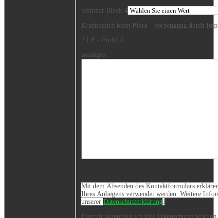
Seminar Block 4
Krankheiten beim Pferd - Vorbeugung durch Impf
2 LE - Profil 4
sonstiges
Mit dem Absenden des Kontaktformulars erklären 
Ihres Anliegens verwendet werden. Weitere Infor
unserer
Datenschutzerklärung
.
Hiermit akzeptiere ich ihre Datenschutzerklärung