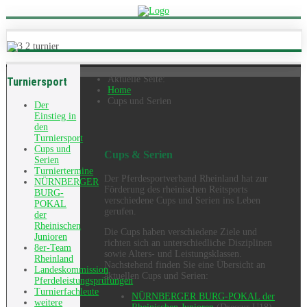
Aktuelle Seite:
Turniersport
Home
Cups und Serien
Der
Einstieg in
den
Turniersport
Cups und
Cups & Serien
Serien
Turniertermine
Der Pferdesportverband Rheinland hat zur
NÜRNBERGER
Förderung des rheinischen Reitsports
BURG-
verschiedene Cups und Serien ins Leben
POKAL
gerufen.
der
Rheinischen
Die Cups haben verschiedene Ziele und
Junioren
richten sich an unterschiedliche Disziplinen
8er-Team
sowie Alters- und Leistungsklassen.
Rheinland
Nachstehend finden Sie eine Übersicht an
Landeskommission
aktuellen Cups und Serien:
Pferdeleistungsprüfungen
Turnierfachleute
NÜRNBERGER BURG-POKAL der
weitere