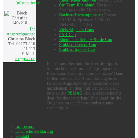
Rheinischen Junioren
(Dressur U18)
Informationen
8er Team Rheinland
(Dressur/
Springen - alle Altersklassen)
Nachwuchschampionate
(Dressur
U15/U14, Springen U16/U18,
Vielseitigkeit U16)
Ihr
Vielseitigkeits-Cups
Ansprechpartner
FAB-Cup
Christina Block
Rheinlands Reiter+Pferde Cup
Tel. 02173 / 10
Stübben Dressur Cup
11 113
Stübben Indoor-Cup
E-Mail:
cb@psvr.de
Für Veranstalter und Förderer des Sports:
Sie möchten bestimmte Zielgruppen im
Pferdesport fördern und unterstützen? Dann
sollten Sie über die Ausschreibung eines
Reitsport-Cups bzw. einer Reitsport-Serie
nachdenken! In dem Fall wenden Sie sich
bitte an die
PEMAG
, die in Absprache mit
dem Pferdesportverband Rheinland für die
Organisation und Sponsorenbetreuung
zuständig ist.
Impressum
Datenschutzerklärung
Kontakt