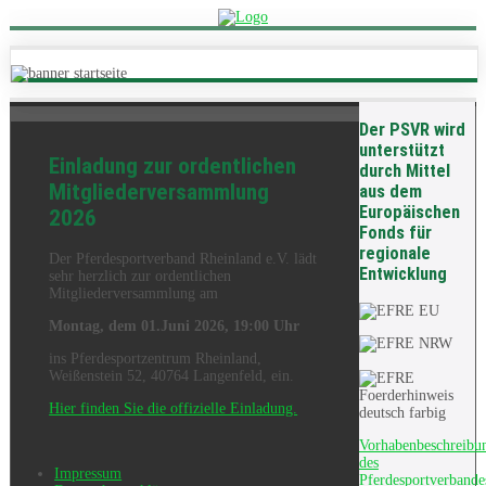
Der PSVR wird
unterstützt
Einladung zur ordentlichen
durch Mittel
Mitgliederversammlung
aus dem
Europäischen
2026
Fonds für
regionale
Der Pferdesportverband Rheinland e.V. lädt
Entwicklung
sehr herzlich zur ordentlichen
Mitgliederversammlung am
Montag, dem 01.Juni 2026, 19:00 Uhr
ins Pferdesportzentrum Rheinland,
Weißenstein 52, 40764 Langenfeld, ein.
Hier finden Sie die offizielle Einladung.
Vorhabenbeschreibu
des
Impressum
Pferdesportverbande