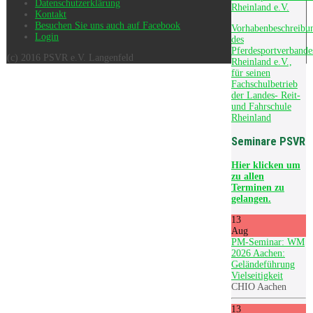
Datenschutzerklärung
Rheinland e.V.
Kontakt
Besuchen Sie uns auch auf Facebook
Vorhabenbeschreibu
Login
des
Pferdesportverbande
(c) 2016 PSVR e.V. Langenfeld
Rheinland e.V.,
für seinen
Fachschulbetrieb
der Landes- Reit-
und Fahrschule
Rheinland
Seminare PSVR
Hier
klicken um
zu allen
Terminen zu
gelangen.
13
Aug
PM-Seminar: WM
2026 Aachen:
Geländeführung
Vielseitigkeit
CHIO Aachen
13